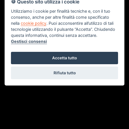
45100 - Rovigo (RO)
🍪 Questo sito utilizza i cookie
Tel. 0425 200022
Utilizziamo i cookie per finalità tecniche e, con il tuo
consenso, anche per altre finalità come specificato
Fax. 0425 1662054
nella
cookie policy
. Puoi acconsentire all’utilizzo di tali
tecnologie utilizzando il pulsante “Accetta”. Chiudendo
info@attico-immobiliare.it
questa informativa, continui senza accettare.
Gestisci consensi
Accetta tutto
Rifiuta tutto