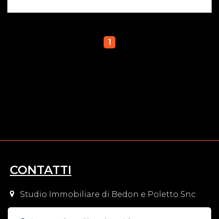
1
CONTATTI
Studio Immobiliare di Bedon e Poletto Snc
Corso del Popolo angolo via Ponte Roda n.12 -