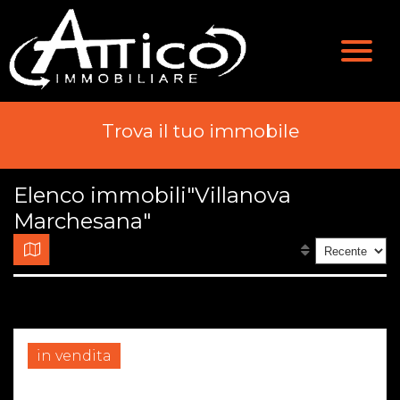
Valutazione
Immobili
Chi Siamo
Immobili In Vendita
Trova il tuo immobile
Servizi
Immobili In Affitto
Elenco immobili"Villanova
Contatti
Marchesana"
in vendita