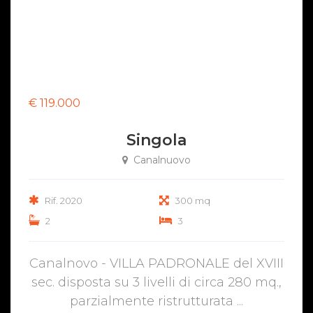
€ 119.000
Singola
Canalnuovo
Rif. 2020
300 mq
2
3
Canalnovo - VILLA PADRONALE del XVIII
sec. disposta su 3 livelli di circa 280 mq.,
parzialmente ristrutturata ...