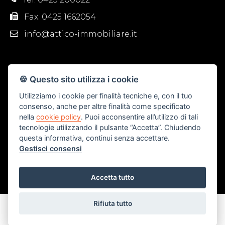
Fax. 0425 1662054
info@attico-immobiliare.it
🍪 Questo sito utilizza i cookie
Utilizziamo i cookie per finalità tecniche e, con il tuo
consenso, anche per altre finalità come specificato
nella
cookie policy
. Puoi acconsentire all’utilizzo di tali
tecnologie utilizzando il pulsante “Accetta”. Chiudendo
questa informativa, continui senza accettare.
Gestisci consensi
Accetta tutto
Rifiuta tutto
P.IVA: 01383000294
CREATED BY
GESTIONALE IMMOBILIARE
AGIM