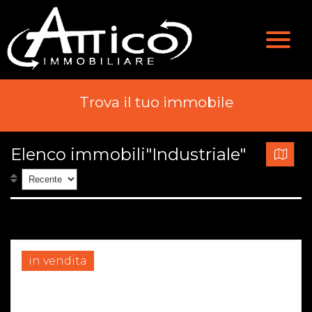
Valutazione
Immobili
Chi Siamo
Immobili In Vendita
Trova il tuo immobile
Servizi
Immobili In Affitto
Elenco immobili"Industriale"
Contatti
in vendita