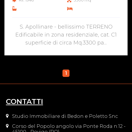
Rif. 1946
3300 mq
S. Apollinare - bellissimo TERRENO
Edificabile in zona residenziale, cat. C1
superficie di circa Mq.3300 pa...
1
CONTATTI
Studio Immobiliare di Bedon e Poletto Snc
Corso del Popolo angolo via Ponte Roda n.12 -
45100 - Rovigo (RO)