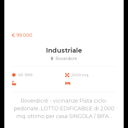
€ 99.000
Industriale
Roverdicre
Rif. 1999
2000 mq
Roverdicrè - vicinanze Pista ciclo-
pedonale...LOTTO EDIFICABILE di 2.000
mq. ottimo per casa SINGOLA / BIFA...