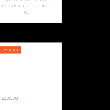
composto da: soggiorno
c...
n vendita
 230.000