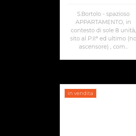
S.Bortolo - spazioso
APPARTAMENTO, in
contesto di sole 8 unità
sito al P:II° ed ultimo (n
ascensore) , com...
in vendita