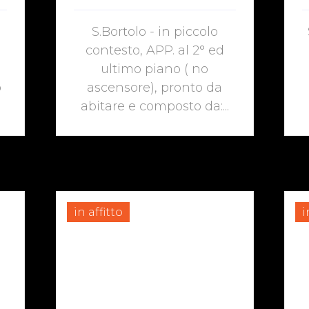
S.Bortolo - in piccolo
contesto, APP. al 2° ed
,
ultimo piano ( no
o
ascensore), pronto da
abitare e composto da:...
in affitto
i