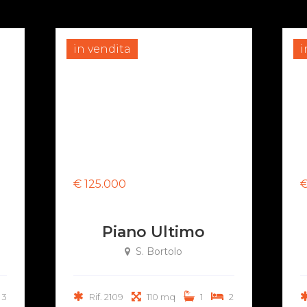
in vendita
i
€ 125.000
€
Piano Ultimo
S. Bortolo
3
Rif. 2109
110 mq
1
2