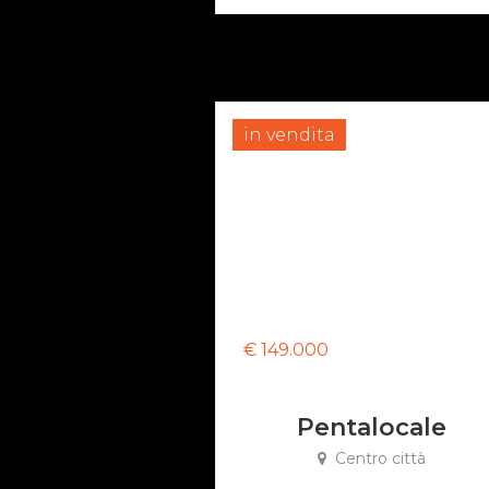
in vendita
€ 149.000
Pentalocale
Centro città