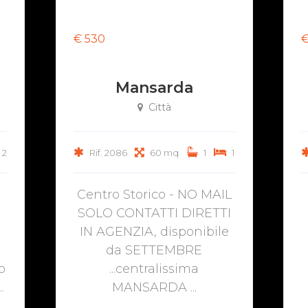
€ 530
€
Mansarda
Città
2
Rif. 2086
60 mq
1
1
Centro Storico - NO MAIL
SOLO CONTATTI DIRETTI
IN AGENZIA, disponibile
da SETTEMBRE
o
...centralissima
.
MANSARDA ...