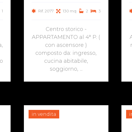
1
Rif. 2077
130 mq
2
3
Centro storico -
APPARTAMENTO al 4° P. (
a,
con ascensore )
composto da: ingresso,
to
cucina abitabile,
soggiorno, ...
in vendita
i