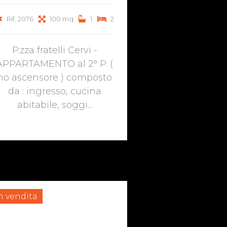
Rif. 2076
100 mq
1
2
P.zza fratelli Cervi -
APPARTAMENTO al 2° P. (
no ascensore ) composto
da : ingresso, cucina
abitabile, soggi...
n vendita