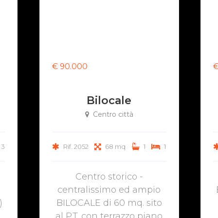
€ 90.000
€
Bilocale
Centro città
3
Rif. 2052
68 mq
1
1
Centro storico -
centralissimo ed ampio
)
BILOCALE di 60 mq. sito
al P.T. con terrazzo piano