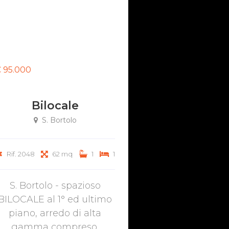
 95.000
Bilocale
S. Bortolo
Rif. 2048
62 mq
1
1
S. Bortolo - spazioso
BILOCALE al 1° ed ultimo
piano, arredo di alta
gamma compreso,