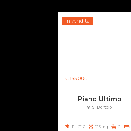
in vendita
€ 155.000
Piano Ultimo
S. Bortolo
Rif. 2110
125 mq
2