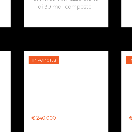
di 30 mq., composto...
in vendita
i
€ 240.000
€