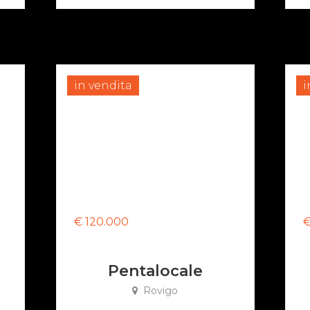
in vendita
i
€ 120.000
€
Pentalocale
Rovigo