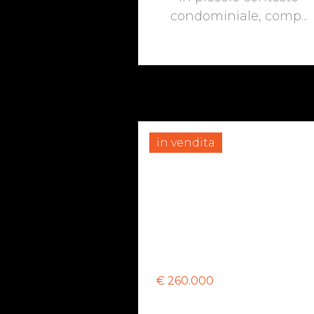
condominiale, comp...
in vendita
€ 260.000