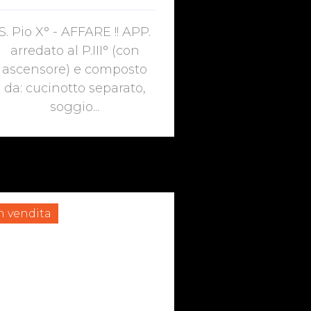
S. Pio X° - AFFARE !! APP.
arredato al P.III° (con
ascensore) e composto
da: cucinotto separato,
soggio...
n vendita