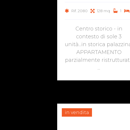
Rif. 2080
128 mq
1
Centro storico - in
contesto di sole 3
unità...in storica palazzin
APPARTAMENTO
parzialmente ristruttura
...
in vendita