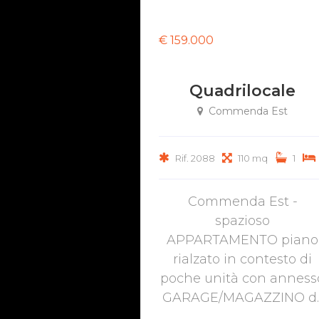
€ 159.000
Quadrilocale
Commenda Est
Rif. 2088
110 mq
1
Commenda Est -
spazioso
APPARTAMENTO piano
rialzato in contesto di
poche unità con anness
GARAGE/MAGAZZINO d..