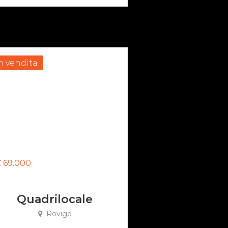
n vendita
 69.000
Quadrilocale
Rovigo