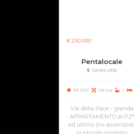
€ 230.000
Pentalocale
Centro città
Rif. 2057
158 mq
2
V.le della Pace - grande
APPARTAMENTO al P.2°
ed ultimo (no ascensore
in piccolo contesto