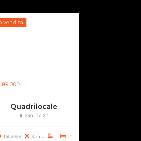
n vendita
 89.000
Quadrilocale
San Pio X°
Rif. 2099
95 mq
1
2