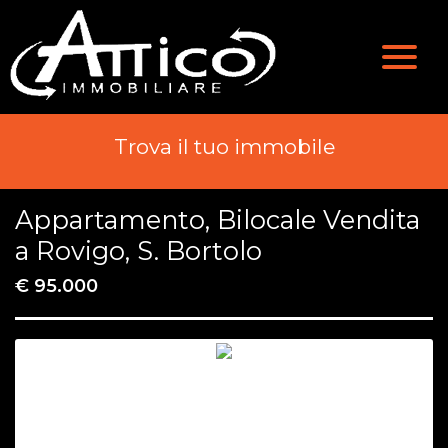
Valutazione
Immobili
Chi Siamo
Immobili In Vendita
Trova il tuo immobile
Servizi
Immobili In Affitto
Appartamento, Bilocale Vendita
Contatti
a Rovigo, S. Bortolo
€ 95.000