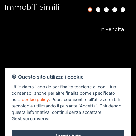
Immobili Simili
1
2
3
4
5
In vendita
🍪 Questo sito utilizza i cookie
€ 118.000
Utilizziamo i cookie per finalità tecniche e, con il tuo
consenso, anche per altre finalità come specificato
Pentalocale
A
nella
cookie policy
. Puoi acconsentire all’utilizzo di tali
Rovigo
R
tecnologie utilizzando il pulsante “Accetta”. Chiudendo
questa informativa, continui senza accettare.
Rif. 1338
Ri
Gestisci consensi