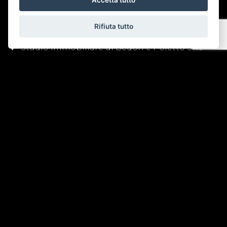
Accetta tutto
CONTATTI
Rifiuta tutto
Studio Immobiliare di Bedon e Poletto Snc
Corso del Popolo angolo via Ponte Roda n.12 -
45100 - Rovigo (RO)
Tel. 0425 200022
Fax. 0425 1662054
info@attico-immobiliare.it