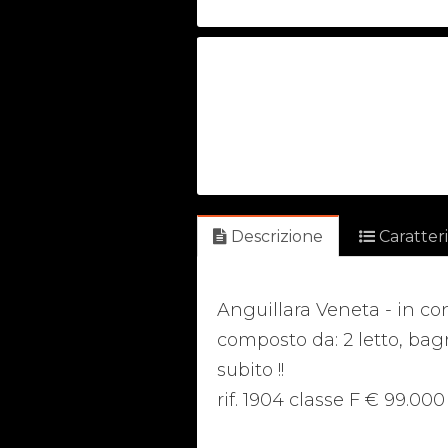
Descrizione
Caratter
Anguillara Veneta - in co
composto da: 2 letto, bagn
subito !!
rif. 1904 classe F € 99.000