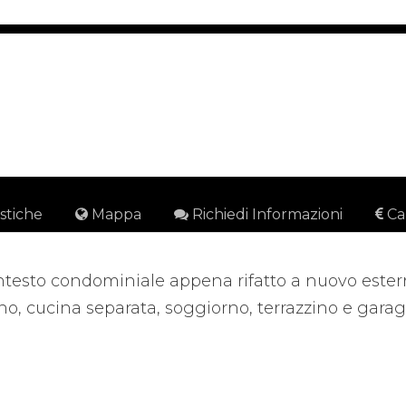
istiche
Mappa
Richiedi Informazioni
Ca
ntesto condominiale appena rifatto a nuovo esterna
o, cucina separata, soggiorno, terrazzino e garage 