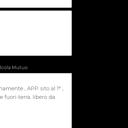
lcola Mutuo
mente , APP. sito al 1° ,
fuori-terra. libero da