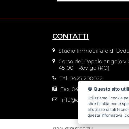
CONTATTI
Studio Immobiliare di Bedo
Corso del Popolo angolo vi
45100 - Rovigo (RO)
Tel. 0425 200022
🍪 Questo sito util
Fax. 0425 1662054
Utilizziamo i cookie pe
info@attico-immobiliare.it
altre finalità come spe
all’utilizzo di tali tec
questa informativa, c
P.IVA: 01383000294