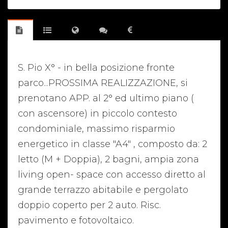
S. Pio X° - in bella posizione fronte
parco...PROSSIMA REALIZZAZIONE, si
prenotano APP. al 2° ed ultimo piano (
con ascensore) in piccolo contesto
condominiale, massimo risparmio
energetico in classe "A4" , composto da: 2
letto (M + Doppia), 2 bagni, ampia zona
living open- space con accesso diretto al
grande terrazzo abitabile e pergolato
doppio coperto per 2 auto. Risc.
pavimento e fotovoltaico.