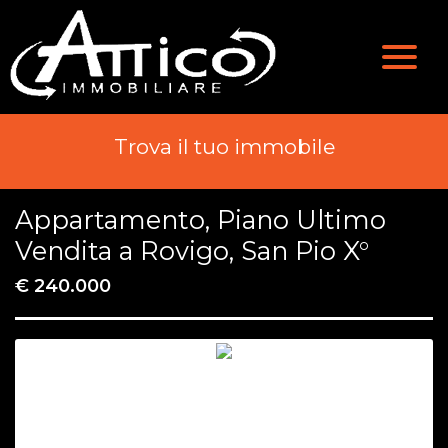
Valutazione
Immobili
Chi Siamo
Immobili In Vendita
Trova il tuo immobile
Servizi
Immobili In Affitto
Appartamento, Piano Ultimo
Contatti
Vendita a Rovigo, San Pio X°
€ 240.000