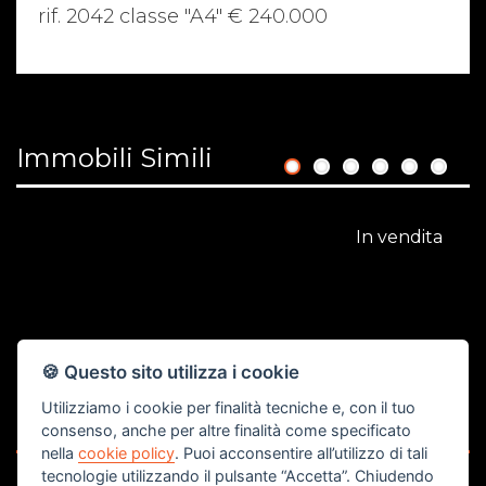
rif. 2042 classe "A4" € 240.000
Immobili Simili
1
2
3
4
5
6
In vendita
🍪 Questo sito utilizza i cookie
Utilizziamo i cookie per finalità tecniche e, con il tuo
€ 250.000
consenso, anche per altre finalità come specificato
nella
cookie policy
. Puoi acconsentire all’utilizzo di tali
Piano Ultimo
A
tecnologie utilizzando il pulsante “Accetta”. Chiudendo