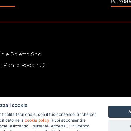
Rif. 208
n e Poletto Snc
a Ponte Roda n.12 -
izza i cookie
A
r finalità tecniche e, con il tuo consenso, anche per
cificato nella
cookie policy
. Puoi acconsentire
nologie utilizzando il pulsante “Accetta”. Chiudendo