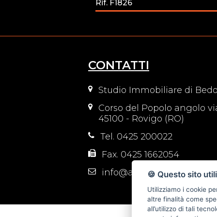
Rif. F1826
CONTATTI
Studio Immobiliare di Bedo
Corso del Popolo angolo vi
45100 - Rovigo (RO)
Tel. 0425 200022
Fax. 0425 1662054
info@attico-immobiliare.it
🍪 Questo sito util
Utilizziamo i cookie pe
altre finalità come spe
all’utilizzo di tali tec