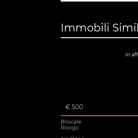
Immobili Simil
In affitto
In af
€ 500
Bilocale
Rovigo