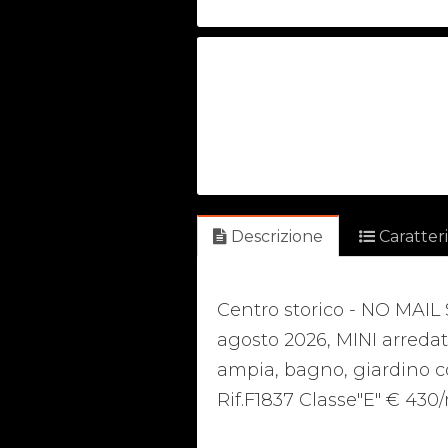
Descrizione
Caratter
Centro storico - NO MAIL
agosto 2026, MINI arredato
ampia, bagno, giardino con
Rif.F1837 Classe"E" € 430