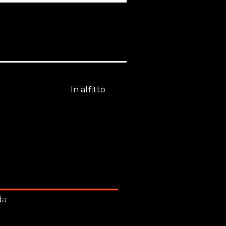
In affitto
0
€ 500
da
Bilocale
Rovigo