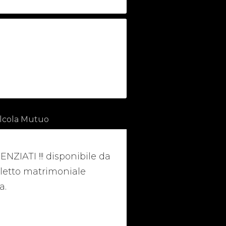
lcola Mutuo
ZIATI !!! disponibile da
, letto matrimoniale
a.