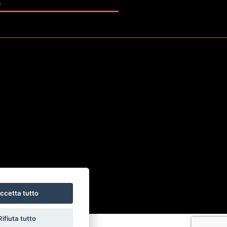
6
Rif. F1826
ccetta tutto
Rifiuta tutto