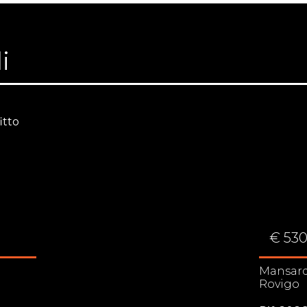
i
fitto
€ 53
Mansar
Rovigo