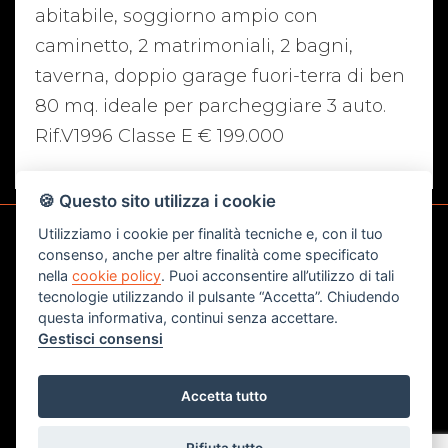
abitabile, soggiorno ampio con
caminetto, 2 matrimoniali, 2 bagni,
taverna, doppio garage fuori-terra di ben
80 mq. ideale per parcheggiare 3 auto.
Rif.V1996 Classe E € 199.000
🍪 Questo sito utilizza i cookie
Utilizziamo i cookie per finalità tecniche e, con il tuo
consenso, anche per altre finalità come specificato
CONTATTI
nella
cookie policy
. Puoi acconsentire all’utilizzo di tali
tecnologie utilizzando il pulsante “Accetta”. Chiudendo
Studio Immobiliare di Bedon e Poletto Snc
questa informativa, continui senza accettare.
Gestisci consensi
Corso del Popolo angolo via Ponte Roda n.12 -
45100 - Rovigo (RO)
Accetta tutto
Tel. 0425 200022
Fax. 0425 1662054