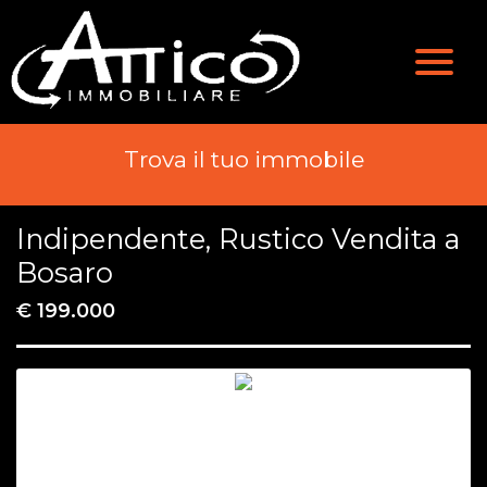
Valutazione
Immobili
Chi Siamo
Immobili In Vendita
Trova il tuo immobile
Servizi
Immobili In Affitto
Indipendente, Rustico Vendita a
Contatti
Bosaro
€ 199.000