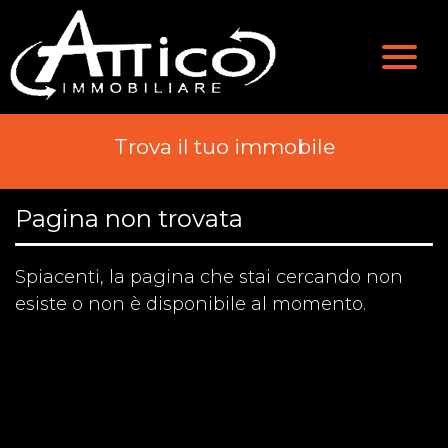
Valutazione
Immobili
Chi Siamo
Immobili In Vendita
Trova il tuo immobile
Servizi
Immobili In Affitto
Pagina non trovata
Contatti
Spiacenti, la pagina che stai cercando non
esiste o non è disponibile al momento.