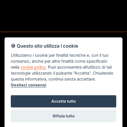
🍪 Questo sito utilizza i cookie
CONTATTI
Utilizziamo i cookie per finalità tecniche e, con il tuo
consenso, anche per altre finalità come specificato
Studio Immobiliare di Bedon e Poletto Snc
nella
cookie policy
. Puoi acconsentire all’utilizzo di tali
Corso del Popolo angolo via Ponte Roda n.12 -
tecnologie utilizzando il pulsante “Accetta”. Chiudendo
45100 - Rovigo (RO)
questa informativa, continui senza accettare.
Gestisci consensi
Tel. 0425 200022
Fax. 0425 1662054
Accetta tutto
info@attico-immobiliare.it
Rifiuta tutto