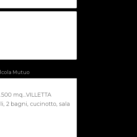
lcola Mutuo
1.500 mq....VILLETTA
i, 2 bagni, cucinotto, sala