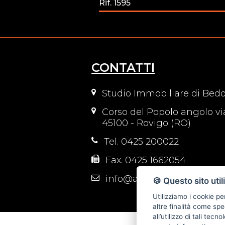
Rif. 1595
CONTATTI
Studio Immobiliare di Bedo
Corso del Popolo angolo vi
45100 - Rovigo (RO)
Tel. 0425 200022
Fax. 0425 1662054
info@attico-immobiliare.it
🍪 Questo sito util
Utilizziamo i cookie pe
altre finalità come spe
all’utilizzo di tali tec