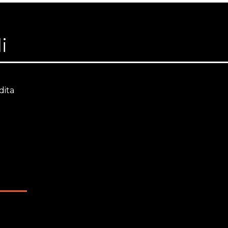
i
dita