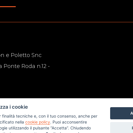
n e Poletto Snc
a Ponte Roda n.12 -
izza i cookie
A
r finalità tecniche e, con il tuo consenso, anche per
cificato nella
cookie policy
. Puoi acconsentire
nologie utilizzando il pulsante “Accetta”. Chiudendo