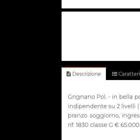
Descrizione
Caratter
Grignano Pol. - in bella p
indipendente su 2 livelli 
pranzo. soggiorno, ingres
rif. 1830 classe G € 65.000