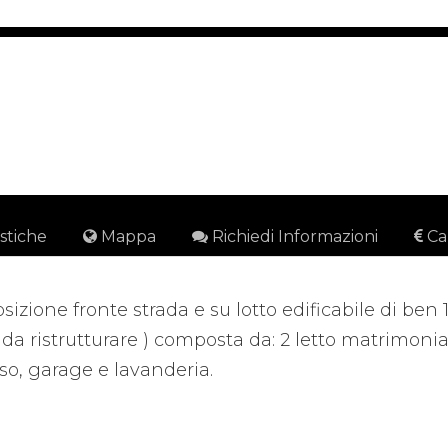
istiche
Mappa
Richiedi Informazioni
Ca
osizione fronte strada e su lotto edificabile di ben 
( da ristrutturare ) composta da: 2 letto matrimonial
so, garage e lavanderia.