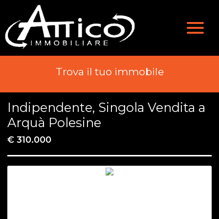
Valutazione
Immobili
Chi Siamo
Immobili In Vendita
Trova il tuo immobile
Servizi
Immobili In Affitto
Indipendente, Singola Vendita a
Contatti
Arquà Polesine
€ 310.000