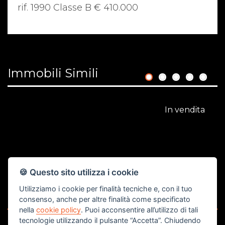
rif. 1990 Classe B € 410.000
Immobili Simili
1
2
3
4
5
In vendita
🍪 Questo sito utilizza i cookie
Utilizziamo i cookie per finalità tecniche e, con il tuo
€ 359.000
consenso, anche per altre finalità come specificato
nella
cookie policy
. Puoi acconsentire all’utilizzo di tali
Singola
S
tecnologie utilizzando il pulsante “Accetta”. Chiudendo