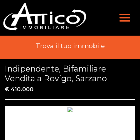
Valutazione
Immobili
Chi Siamo
Immobili In Vendita
Trova il tuo immobile
Servizi
Immobili In Affitto
Indipendente, Bifamiliare
Contatti
Vendita a Rovigo, Sarzano
€ 410.000