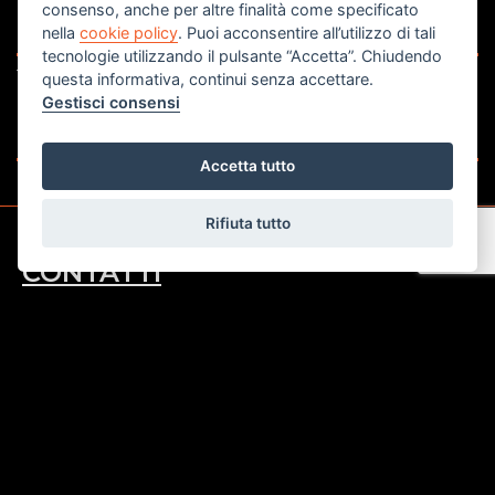
consenso, anche per altre finalità come specificato
€ 279.000
nella
cookie policy
. Puoi acconsentire all’utilizzo di tali
tecnologie utilizzando il pulsante “Accetta”. Chiudendo
Trifamiliare
S
questa informativa, continui senza accettare.
Rovigo
R
Gestisci consensi
Rif. V1807
Ri
Accetta tutto
Rifiuta tutto
CONTATTI
Studio Immobiliare di Bedon e Poletto Snc
Corso del Popolo angolo via Ponte Roda n.12 -
45100 - Rovigo (RO)
Tel. 0425 200022
Fax. 0425 1662054