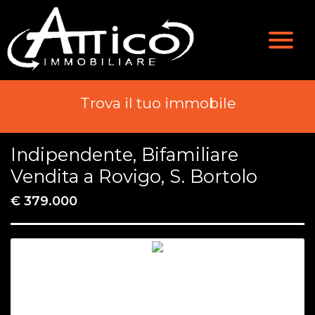
Valutazione
Immobili
Chi Siamo
Immobili In Vendita
Trova il tuo immobile
Servizi
Immobili In Affitto
Indipendente, Bifamiliare
Contatti
Vendita a Rovigo, S. Bortolo
€ 379.000