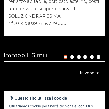
terrazzo abitabile, porticato esterno, posti
auto privati e scoperto sui 3 lati.
SOLUZIONE RARISSIMA !
rif.2019 classe A1 € 379.000
Immobili Simili
1
2
3
4
5
6
In vendita
🍪 Questo sito utilizza i cookie
Utilizziamo i cookie per finalità tecniche e, con il tuo