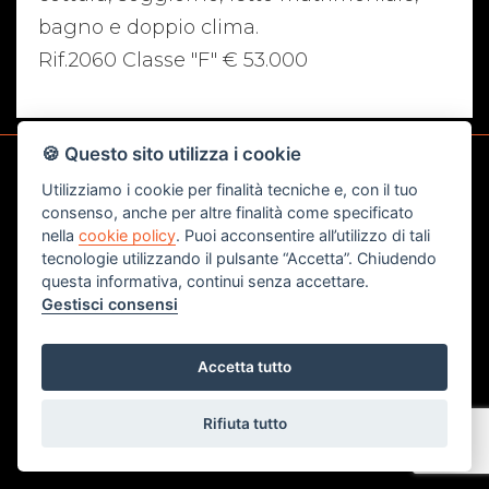
bagno e doppio clima.
Rif.2060 Classe "F" € 53.000
🍪 Questo sito utilizza i cookie
Utilizziamo i cookie per finalità tecniche e, con il tuo
CONTATTI
consenso, anche per altre finalità come specificato
nella
cookie policy
. Puoi acconsentire all’utilizzo di tali
Studio Immobiliare di Bedon e Poletto Snc
tecnologie utilizzando il pulsante “Accetta”. Chiudendo
questa informativa, continui senza accettare.
Corso del Popolo angolo via Ponte Roda n.12 -
Gestisci consensi
45100 - Rovigo (RO)
Tel. 0425 200022
Accetta tutto
Fax. 0425 1662054
info@attico-immobiliare.it
Rifiuta tutto