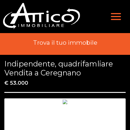
Valutazione
Immobili
Chi Siamo
Immobili In Vendita
Trova il tuo immobile
Servizi
Immobili In Affitto
Indipendente, quadrifamliare
Contatti
Vendita a Ceregnano
€ 53.000