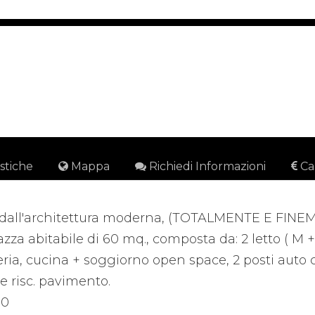
istiche
Mappa
Richiedi Informazioni
Ca
5...dall'architettura moderna, (TOTALMENTE E FI
razza abitabile di 60 mq., composta da: 2 letto ( M 
ria, cucina + soggiorno open space, 2 posti auto c
 e risc. pavimento.
00