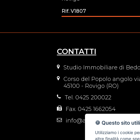
Rif. V1807
CONTATTI
Studio Immobiliare di Bedo
Corso del Popolo angolo vi
45100 - Rovigo (RO)
Tel. 0425 200022
Fax. 0425 1662054
info@attico-immobiliare.it
🍪 Questo sito util
Utilizziamo i cookie pe
altre finalità come spe