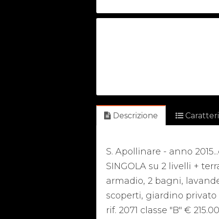
Descrizione
Caratter
S. Apollinare - anno 201
SINGOLA su 2 livelli + ter
armadio, 2 bagni, lavande
scoperti, giardino privato
rif. 2071 classe "B" € 215.0