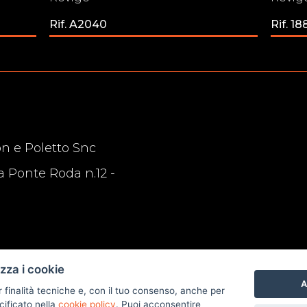
Rif. A2040
Rif. 18
n e Poletto Snc
a Ponte Roda n.12 -
izza i cookie
A
r finalità tecniche e, con il tuo consenso, anche per
cificato nella
cookie policy
. Puoi acconsentire