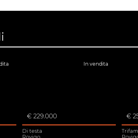
i
dita
In vendita
€ 229.000
€ 2
Di testa
Trifam
Rovigo
Rovig