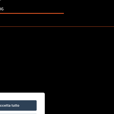
86
Rif. 1916
ccetta tutto