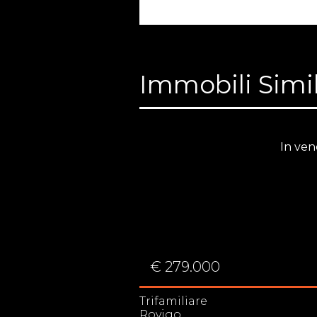
Immobili Simil
In vendita
In ven
0
€ 279.000
Trifamiliare
Rovigo