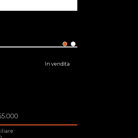
1
2
In vendita
55.000
€ 249.000
iliare
Singola
o
Rovigo