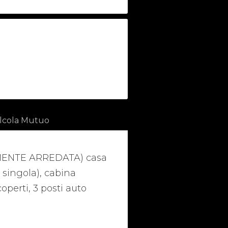
lcola Mutuo
NEMENTE ARREDATA) casa
+ singola), cabina
operti, 3 posti auto