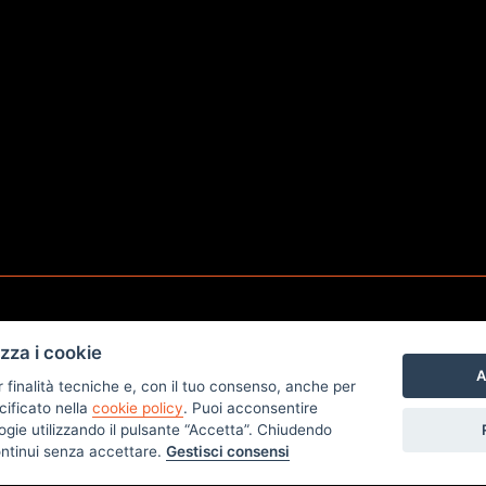
izza i cookie
A
r finalità tecniche e, con il tuo consenso, anche per
n e Poletto Snc
cificato nella
cookie policy
. Puoi acconsentire
nologie utilizzando il pulsante “Accetta”. Chiudendo
a Ponte Roda n.12 -
ontinui senza accettare.
Gestisci consensi