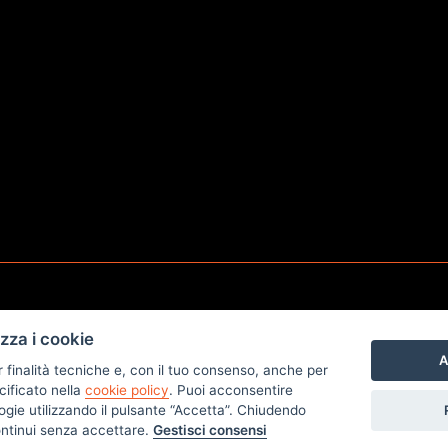
izza i cookie
A
r finalità tecniche e, con il tuo consenso, anche per
n e Poletto Snc
cificato nella
cookie policy
. Puoi acconsentire
a Ponte Roda n.12 -
nologie utilizzando il pulsante “Accetta”. Chiudendo
ontinui senza accettare.
Gestisci consensi